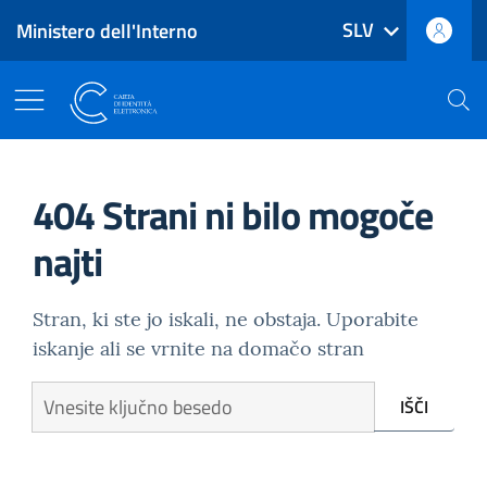
SLV
Ministero dell'Interno
Pojdi na glavno vsebino
Do konca strani
Navigacija po glavnem meniju
Elektronska osebna izkaznic
404 Strani ni bilo mogoče
najti
Stran, ki ste jo iskali, ne obstaja. Uporabite
iskanje ali se vrnite na domačo stran
Vnesite ključno besedo
IŠČI