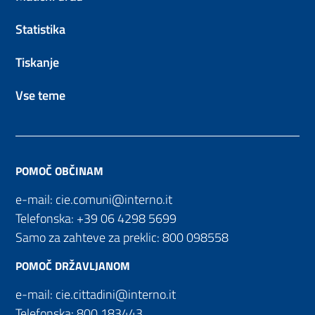
Statistika
Tiskanje
Vse teme
POMOČ OBČINAM
e-mail:
cie.comuni@interno.it
Telefonska:
+39 06 4298 5699
Samo za zahteve za preklic:
800 098558
POMOČ DRŽAVLJANOM
e-mail:
cie.cittadini@interno.it
Telefonska:
800 183443