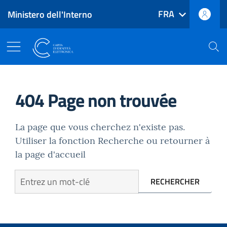
FRA
Ministero dell'Interno
Accéder au contenu principal
Aller au pied de page
Navigation menu principal
Carte d'Identité Électroniqu
404 Page non trouvée
La page que vous cherchez n'existe pas.
Utiliser la fonction Recherche ou retourner à
la page d'accueil
Entrez un mot-clé
RECHERCHER