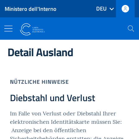
DEU
Ministero dell'Interno
Zum Hauptinhalt wechseln
Zur Fußzeile
Hauptmenü-Navigation
Elektronische Identitätskart
Detail Ausland
NÜTZLICHE HINWEISE
Diebstahl und Verlust
Im Falle von Verlust oder Diebstahl Ihrer
elektronischen Identitätskarte müssen Sie:
Anzeige bei den öffentlichen
Sicherheitsbehörden erstatten; die Anzeige