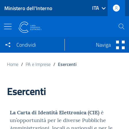
ITA
Ministero dell'Interno
Vai al contenuto principale
Raggiungi il piè di pagina
Navigazione menu principale
Carta di Identità Elettronica
Condividi sui Social Network
Condividi su Facebook
Condividi
Naviga
Condividi su Twitter
Home
PA e Imprese
Esercenti
Condividi su LinkedIn
Esercenti
La Carta di Identità Elettronica (CIE)
è
un’opportunità per le diverse Pubbliche
Amministrazioni, locali o nazionali e per le